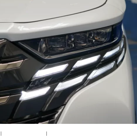
|
medium (300x200)
|
thumbnail (150x150)