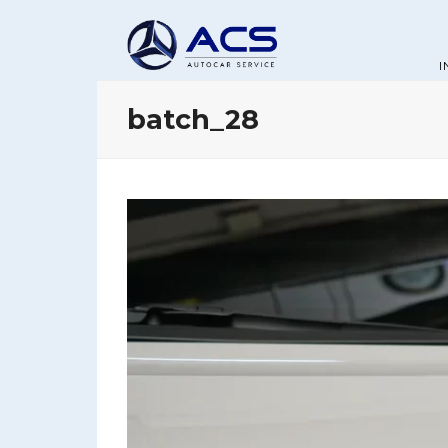
I
batch_28