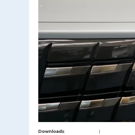
Downloads
:
full (1200x800)
|
large (980x654)