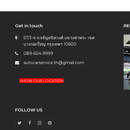
Get in touch
RE
57/3-4 ถ.จรัญสนิทวงศ์ แขวงท่าพระ เขต
บางกอกใหญ่ กรุงเทพฯ 10600
089-604-9999
autocarservice.th@gmail.com
SHOW OUR LOCATION
FOLLOW US
T
F
I
P
w
a
n
i