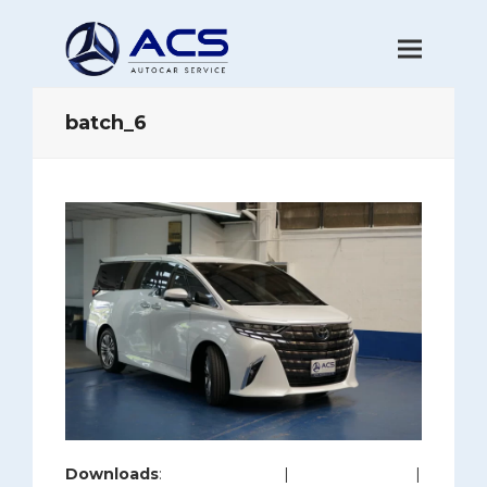
batch_6
Downloads
:
full (1200x800)
|
large (980x654)
|