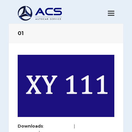
01
Downloads
:
full (840x539)
|
medium